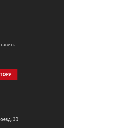
ставить
КТОРУ
оезд, 3В